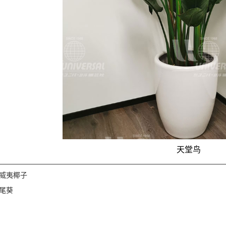
天堂鸟
威夷椰子
尾葵